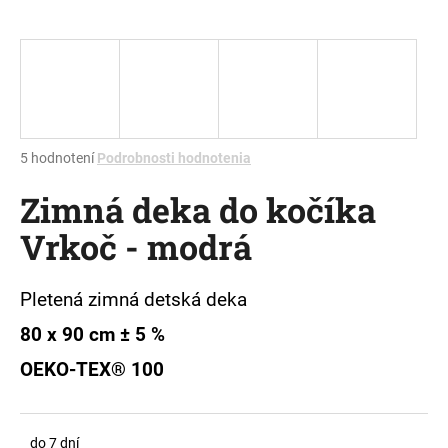
á
j
s
ť
?
Priemerné
5 hodnotení
Podrobnosti hodnotenia
hodnotenie
Zimná deka do kočíka
produktu
je
HĽADAŤ
Vrkoč - modrá
5,0
z
5
hviezdičiek.
Pletená zimná detská deka
O
80 x 90 cm ± 5 %
d
p
OEKO-TEX® 100
o
r
ú
do 7 dní