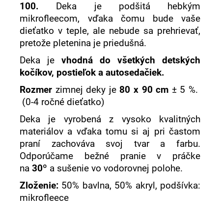
100.
Deka je podšitá hebkým
mikrofleecom, vďaka čomu bude vaše
dieťatko v teple, ale nebude sa prehrievať,
pretože pletenina je priedušná.
Deka je
vhodná do všetkých detských
kočíkov, postieľok a autosedačiek.
Rozmer
zimnej deky je
80 x 90 cm
± 5 %.
(0-4 ročné dieťatko)
Deka je vyrobená z vysoko kvalitných
materiálov a vďaka tomu si aj pri častom
praní zachováva svoj tvar a farbu.
Odporúčame bežné pranie v práčke
na
30º
a sušenie vo vodorovnej polohe.
Zloženie:
50% bavlna, 50% akryl, podšívka:
mikrofleece