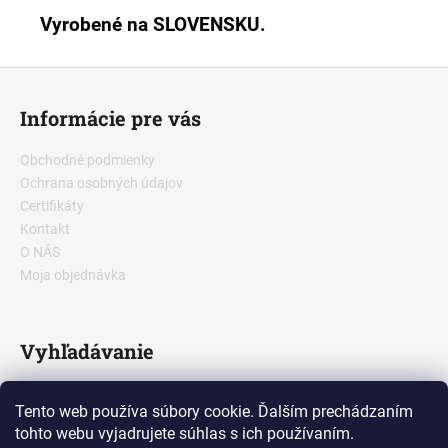
Vyrobené na SLOVENSKU.
Z
á
Informácie pre vás
p
ä
Obchodné podmienky
t
Ochrana osobných údajov
i
Certifikáty
e
Kontakt
O NÁS
Moja objednávka
Vyhľadávanie
Tento web používa súbory cookie. Ďalším prechádzaním
HĽADAŤ
tohto webu vyjadrujete súhlas s ich používaním.