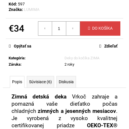
č
Kód:
597
a
Značka:
LUMIMA
m
e
€34
DO KOŠÍKA
Jednotková
DETSKÁ
cena:
DEKA
Opýtať sa
Zdieľať
SUNNY
-
BIELA
Kategória
:
Deky do kočíka ZIMA
€23
Záruka
:
2 roky
Popis
Súvisiace (6)
Diskusia
Zimná detská deka
Vrkoč zahraje a
pomazná vaše dieťatko počas
chladných
zimných a jesenných mesiacov
.
Je vyrobená z vysoko kvalitnej
certifikovanej priadze
OEKO-TEX®