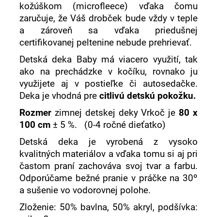
kožúškom (microfleece) vďaka čomu
zaručuje, že Váš drobček bude vždy v teple
a zároveň sa vďaka priedušnej
certifikovanej peltenine nebude prehrievať.
Detská deka Baby má viacero využití, tak
ako na prechádzke v kočíku, rovnako ju
využijete aj v postieľke či autosedačke.
Deka je vhodná pre
citlivú detskú pokožku.
Rozmer
zimnej detskej deky Vrkoč je
80 x
100 cm
± 5 %. (0-4 ročné dieťatko)
Detská deka je vyrobená z vysoko
kvalitných materiálov a vďaka tomu si aj pri
častom praní zachováva svoj tvar a farbu.
Odporúčame bežné pranie v práčke na 30º
a sušenie vo vodorovnej polohe.
Zloženie: 50% bavlna, 50% akryl, podšívka: