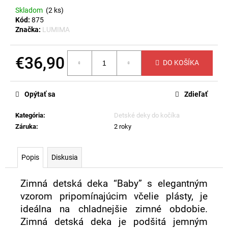
č
Skladom
(2 ks)
a
Kód:
875
m
Značka:
LUMIMA
e
€36,90
DO KOŠÍKA
PLETENÝ
SVETRÍK
Jednotková
SUNNY
cena:
-
Opýtať sa
Zdieľať
BIELY
€18,80
Kategória
:
Detské deky do kočíka
Záruka
:
2 roky
Popis
Diskusia
Zimná detská deka “Baby” s elegantným
vzorom pripomínajúcim včelie plásty, je
ideálna na chladnejšie zimné obdobie.
Zimná detská deka je podšitá jemným