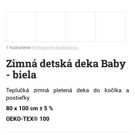
á
j
s
ť
?
Priemerné
1 hodnotenie
Podrobnosti hodnotenia
hodnotenie
Zimná detská deka Baby
produktu
je
HĽADAŤ
- biela
5,0
z
5
hviezdičiek.
Teplučká zimná pletená deka do kočíka a
O
postieľky
d
80 x 100 cm ± 5 %
p
o
OEKO-TEX® 100
r
ú