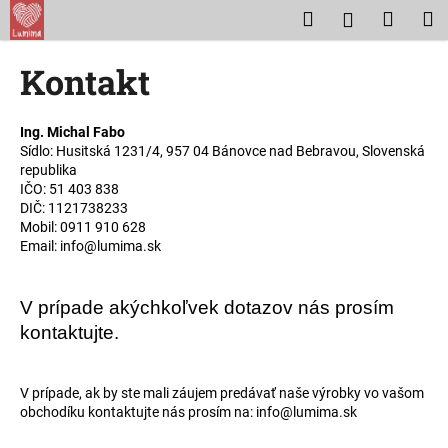
K
Prejsť
Hľadať
Nákup
M
Prihláseni
na
o
obsah
Späť
Späť
košík
š
Kontakt
í
Č
k
o
Ing. Michal Fabo
Sídlo: Husitská 1231/4, 957 04 Bánovce nad Bebravou, Slovenská
p
republika
o
IČO: 51 403 838
t
DIČ: 1121738233
Mobil: 0911 910 628
r
Email: info@lumima.sk
e
b
V prípade akýchkoľvek dotazov nás prosím
u
kontaktujte.
j
e
t
V prípade, ak by ste mali záujem predávať naše výrobky vo vašom
obchodíku kontaktujte nás prosím na: info@lumima.sk
e
n