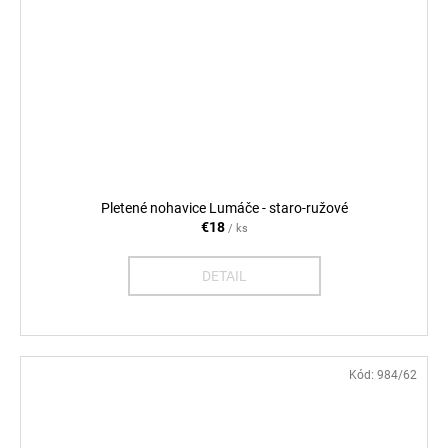
Pletené nohavice Lumáče - staro-ružové
€18
/ ks
DETAIL
Kód:
984/62