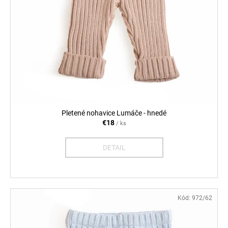
Pletené nohavice Lumáče - hnedé
€18
/ ks
DETAIL
Kód:
972/62