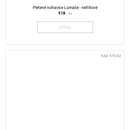
Pletené nohavice Lumáče - nefritové
€18
/ ks
DETAIL
Kód:
975/62