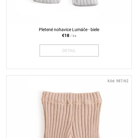
v
Pletené nohavice Lumáče - biele
€18
/ ks
DETAIL
Kód:
987/62