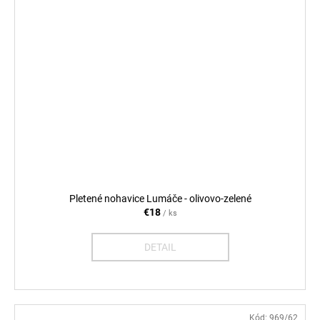
Pletené nohavice Lumáče - olivovo-zelené
€18
/ ks
DETAIL
Kód:
969/62