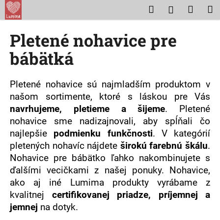
K
Prejsť
Hľadať
Nákup
M
Prihláseni
na
o
obsah
Späť
Späť
košík
š
Pletené nohavice pre
í
Č
bábätká
k
o
p
Pletené nohavice sú najmladším produktom v
o
našom sortimente, ktoré s láskou pre Vás
t
navrhujeme, pletieme a šijeme
. Pletené
r
nohavice sme nadizajnovali, aby spĺňali čo
e
najlepšie
podmienku funkčnosti
. V kategórií
b
pletených nohavíc nájdete
širokú farebnú škálu
.
u
Nohavice pre bábätko ľahko nakombinujete s
j
ďalšími vecičkami z našej ponuky. Nohavice,
e
ako aj iné Lumima produkty vyrábame z
t
kvalitnej
certifikovanej priadze, príjemnej a
e
jemnej
na dotyk.
n