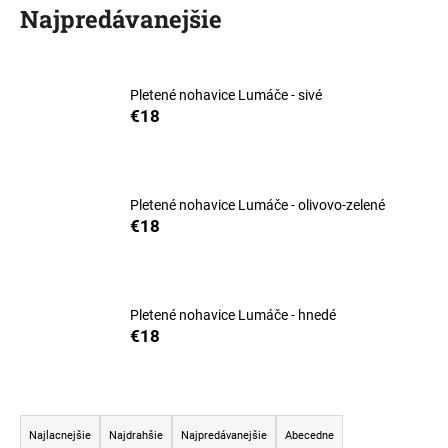
Najpredávanejšie
á
j
s
Pletené nohavice Lumáče - sivé
ť
€18
?
Pletené nohavice Lumáče - olivovo-zelené
€18
HĽADAŤ
O
Pletené nohavice Lumáče - hnedé
€18
d
p
o
r
R
ú
a
Najlacnejšie
Najdrahšie
Najpredávanejšie
Abecedne