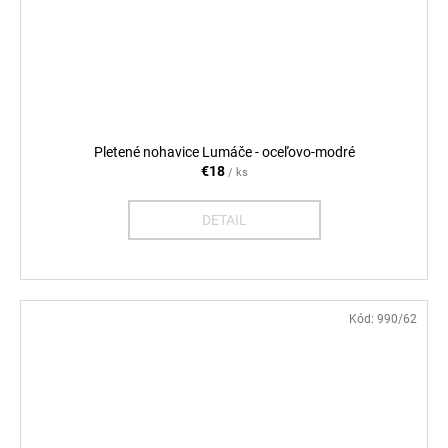
Pletené nohavice Lumáče - oceľovo-modré
€18
/ ks
DETAIL
Kód:
990/62