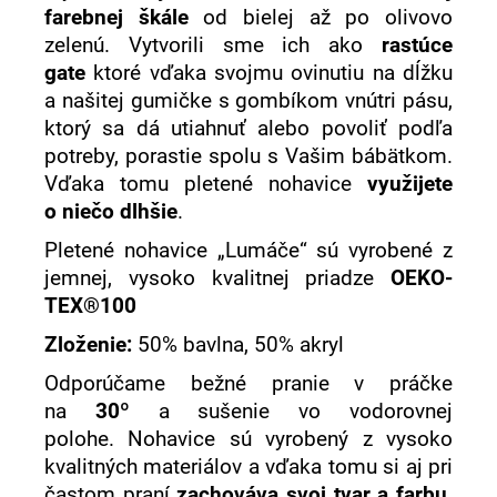
farebnej škále
od bielej až po olivovo
zelenú. Vytvorili sme ich ako
rastúce
gate
ktoré vďaka svojmu ovinutiu na dĺžku
a našitej gumičke s gombíkom vnútri pásu,
ktorý sa dá utiahnuť alebo povoliť podľa
potreby, porastie spolu s Vašim bábätkom.
Vďaka tomu pletené nohavice
využijete
o niečo dlhšie
.
Pletené nohavice „Lumáče“ sú vyrobené z
jemnej, vysoko kvalitnej priadze
OEKO-
TEX®100
Zloženie:
50% bavlna, 50% akryl
Odporúčame bežné pranie v práčke
na
30º
a sušenie vo vodorovnej
polohe. Nohavice sú vyrobený z vysoko
kvalitných materiálov a vďaka tomu si aj pri
častom praní
zachováva svoj tvar a farbu
.