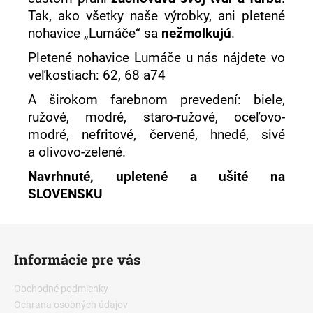
Tak, ako všetky naše výrobky, ani pletené
nohavice „Lumáče“ sa
nežmolkujú
.
Pletené nohavice Lumáče u nás nájdete vo
veľkostiach: 62, 68 a74
A širokom farebnom prevedení: biele,
ružové, modré, staro-ružové, oceľovo-
modré, nefritové, červené, hnedé, sivé
a olivovo-zelené.
Navrhnuté, upletené a ušité na
SLOVENSKU
Z
á
Informácie pre vás
p
ä
Obchodné podmienky
t
Ochrana osobných údajov