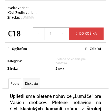
č
a
Zvoľte variant
m
Kód:
Zvoľte variant
e
Značka:
LUMIMA
€18
LETNÁ
DO KOŠÍKA
DETSKÁ
Jednotková
DEKA
MIMMI
cena:
-
Opýtať sa
Zdieľať
RUŽOVÁ
€23,60
Pletené oblečenie pre
Kategória
:
bábätká
Záruka
:
2 roky
Popis
Diskusia
Uplietli sme pletené nohavice „Lumáče“ pre
Vašich drobcov. Pletené nohavice na
štýl
klasických kamašli
máme v
širokej