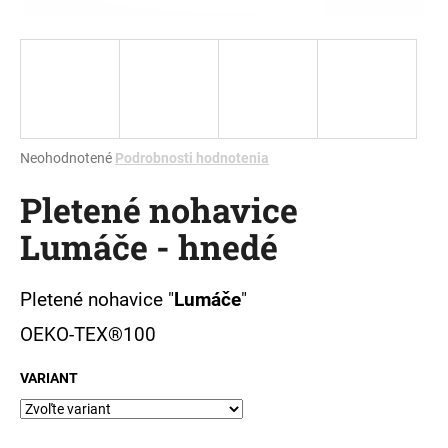
á
j
s
ť
?
Priemerné
Neohodnotené
Podrobnosti hodnotenia
hodnotenie
Pletené nohavice
produktu
je
HĽADAŤ
Lumáče - hnedé
0,0
z
5
hviezdičiek.
Pletené nohavice "
Lumáče
"
O
OEKO-TEX®100
d
p
VARIANT
o
r
ú