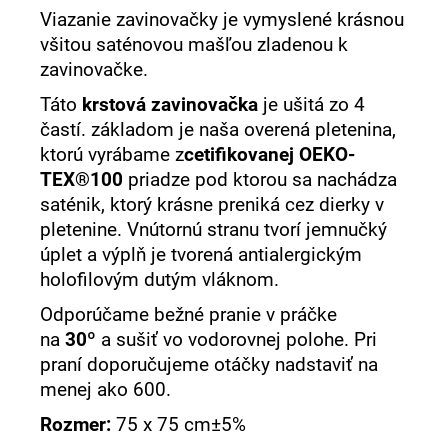
Viazanie zavinovačky je vymyslené krásnou
všitou saténovou mašľou zladenou k
zavinovačke.
Táto
krstová zavinovačka
je ušitá zo 4
častí. základom je naša overená pletenina,
ktorú vyrábame z
cetifikovanej OEKO-
TEX®100
priadze pod ktorou sa nachádza
saténik, ktorý krásne preniká cez dierky v
pletenine. Vnútornú stranu tvorí jemnučký
úplet a výplň je tvorená antialergickým
holofilovým dutým vláknom.
Odporúčame bežné pranie v práčke
na
30º
a sušiť vo vodorovnej polohe.
Pri
praní doporučujeme otáčky nadstaviť na
menej ako 600.
Rozmer:
75 x 75 cm±5%