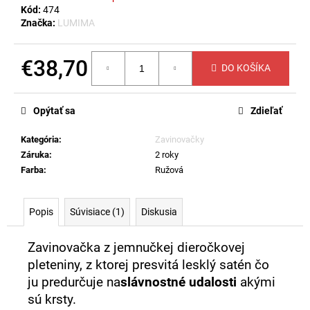
č
Kód:
474
a
Značka:
LUMIMA
m
e
€38,70
DO KOŠÍKA
Jednotková
PLETENÝ
cena:
SVETRÍK
Opýtať sa
Zdieľať
LUMÁČ
-
RUŽOVÝ
Kategória
:
Zavinovačky
€19,90
Záruka
:
2 roky
Farba
:
Ružová
Popis
Súvisiace (1)
Diskusia
Zavinovačka z jemnučkej dieročkovej
pleteniny, z ktorej presvitá lesklý satén čo
ju predurčuje na
slávnostné udalosti
akými
sú krsty.