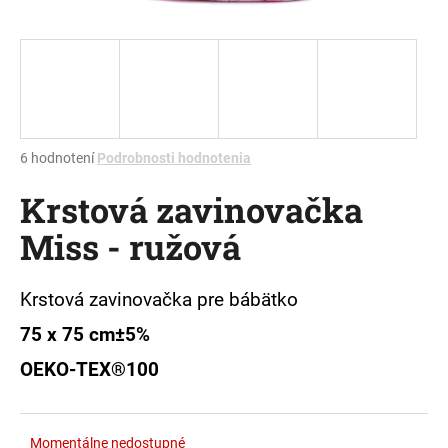
á
j
s
ť
?
Priemerné
6 hodnotení
Podrobnosti hodnotenia
hodnotenie
Krstová zavinovačka
produktu
je
HĽADAŤ
Miss - ružová
5,0
z
5
hviezdičiek.
Krstová zavinovačka pre bábätko
O
75 x 75 cm±5%
d
p
OEKO-TEX®100
o
r
ú
Momentálne nedostupné