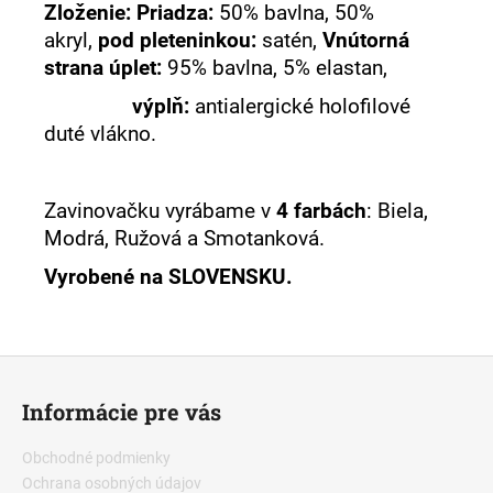
Zloženie: Priadza:
50% bavlna, 50%
akryl,
pod pleteninkou:
satén,
Vnútorná
strana úplet:
95% bavlna, 5% elastan,
výplň:
antialergické holofilové
duté vlákno.
Zavinovačku vyrábame v
4 farbách
: Biela,
Modrá, Ružová a Smotanková.
Vyrobené na SLOVENSKU.
Z
á
Informácie pre vás
p
ä
Obchodné podmienky
t
Ochrana osobných údajov