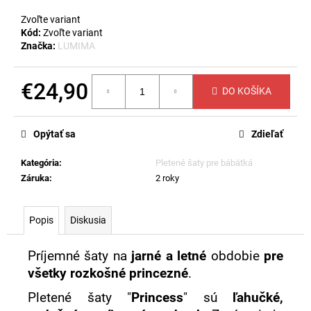
č
a
Zvoľte variant
m
Kód:
Zvoľte variant
e
Značka:
LUMIMA
€24,90
LETNÁ
DO KOŠÍKA
DETSKÁ
Jednotková
DEKA
cena:
MIMMI
Opýtať sa
Zdieľať
-
SIVÁ
Kategória
:
Pletené šaty pre bábätká
€23,60
Záruka
:
2 roky
Popis
Diskusia
Príjemné šaty na
jarné a letné
obdobie
pre
všetky rozkošné princezné
.
Pletené šaty "
Princess
" sú
ľahučké,