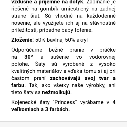
vzdušné a príjemné na dotyk
. Zapínanie je
riešené na gombík umiestnený na zadnej
strane šiat. Sú vhodné na každodenné
nosenie, ale využijete ich aj na slávnostné
príležitostí, prípadne baby fotenie.
Zloženie:
50% bavlna, 50% akryl
Odporúčame bežné pranie v práčke
na
30º
a sušenie vo vodorovnej
polohe. Šaty sú vyrobené z vysoko
kvalitných materiálov a vďaka tomu si aj pri
častom praní
zachovávajú svoj tvar a
farbu
. Tak, ako všetky naše výrobky, ani
tieto šaty sa
nežmolkujú
.
Kojenecké šaty "Princess" vyrábame v
4
veľkostiach a 3 farbách.
Z