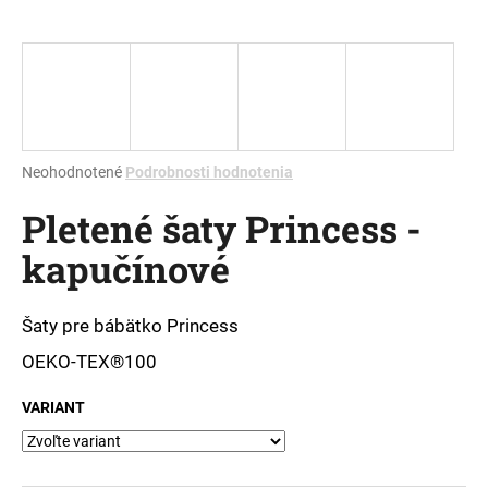
á
j
s
ť
?
Priemerné
Neohodnotené
Podrobnosti hodnotenia
hodnotenie
Pletené šaty Princess -
produktu
je
HĽADAŤ
kapučínové
0,0
z
5
hviezdičiek.
Šaty pre bábätko Princess
O
OEKO-TEX®100
d
p
VARIANT
o
r
ú