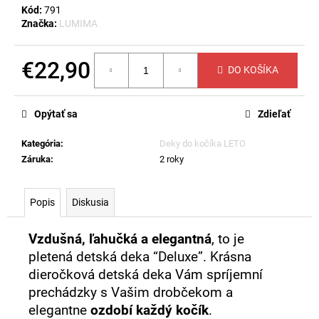
č
Kód:
791
a
Značka:
LUMIMA
m
e
€22,90
DO KOŠÍKA
Jednotková
LETNÁ
cena:
DETSKÁ
Opýtať sa
Zdieľať
DEKA
MIMMI
-
Kategória
:
Deky do kočíka LETO
RUŽOVÁ
Záruka
:
2 roky
€23,60
Popis
Diskusia
Vzdušná, ľahučká a elegantná
, to je
pletená detská deka “Deluxe”. Krásna
dieročková detská deka Vám spríjemní
prechádzky s Vašim drobčekom a
elegantne
ozdobí každý kočík
.