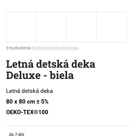
á
j
s
ť
?
Priemerné
3 hodnotenia
Podrobnosti hodnotenia
hodnotenie
Letná detská deka
produktu
je
HĽADAŤ
Deluxe - biela
5,0
z
5
hviezdičiek.
Letná detská deka
O
80 x 80 cm ± 5%
d
p
OEKO-TEX®100
o
r
ú
do 7 dní