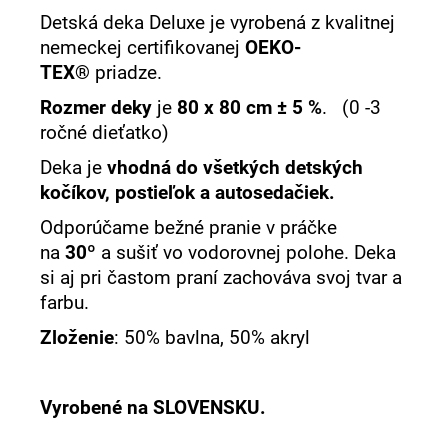
Detská deka Deluxe je vyrobená z kvalitnej
nemeckej certifikovanej
OEKO-
TEX®
priadze.
Rozmer deky
je
80 x 80 cm ± 5 %
. (0 -3
ročné dieťatko)
Deka je
vhodná do všetkých detských
kočíkov, postieľok a autosedačiek.
Odporúčame bežné pranie v práčke
na
30º
a sušiť vo vodorovnej polohe.
Deka
si aj pri častom praní zachováva svoj tvar a
farbu.
Zloženie
: 50% bavlna, 50% akryl
Vyrobené na SLOVENSKU.