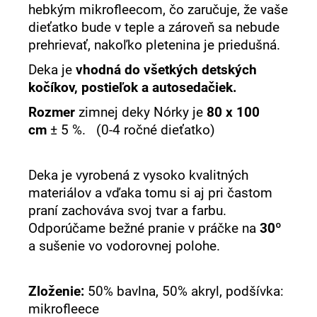
hebkým mikrofleecom, čo zaručuje, že vaše
dieťatko bude v teple a zároveň sa nebude
prehrievať, nakoľko pletenina je priedušná.
Deka je
vhodná do všetkých detských
kočíkov, postieľok a autosedačiek.
Rozmer
zimnej deky Nórky je
80 x 100
cm
± 5 %. (0-4 ročné dieťatko)
Deka je vyrobená z vysoko kvalitných
materiálov a vďaka tomu si aj pri častom
praní zachováva svoj tvar a farbu.
Odporúčame bežné pranie v práčke na
30º
a sušenie vo vodorovnej polohe.
Zloženie:
50% bavlna, 50% akryl, podšívka:
mikrofleece