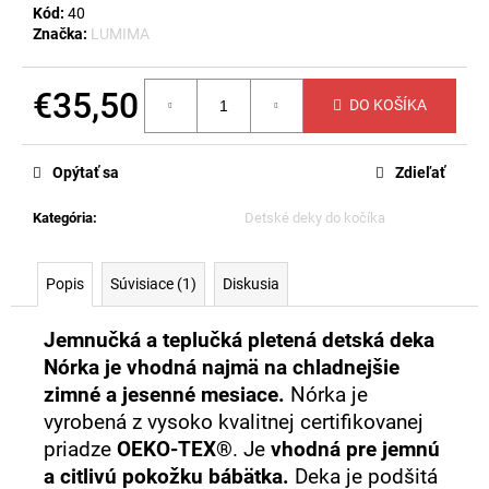
č
Kód:
40
a
Značka:
LUMIMA
m
e
€35,50
DO KOŠÍKA
Jednotková
DETSKÁ
cena:
DEKA
Opýtať sa
Zdieľať
SUNNY
-
BIELA
Kategória
:
Detské deky do kočíka
€23
Popis
Súvisiace (1)
Diskusia
Jemnučká a teplučká pletená detská deka
Nórka je vhodná najmä na chladnejšie
zimné a jesenné mesiace.
Nórka je
vyrobená z vysoko kvalitnej certifikovanej
priadze
OEKO-TEX®
. Je
vhodná pre jemnú
a citlivú pokožku bábätka.
Deka je podšitá