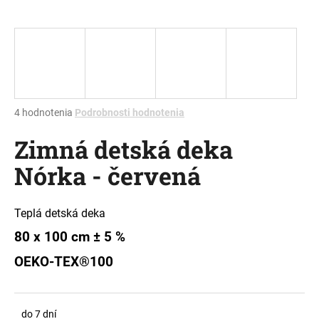
á
j
s
ť
?
Priemerné
4 hodnotenia
Podrobnosti hodnotenia
hodnotenie
Zimná detská deka
produktu
je
HĽADAŤ
Nórka - červená
5,0
z
5
hviezdičiek.
Teplá detská deka
O
80 x 100 cm ± 5 %
d
p
OEKO-TEX®100
o
r
ú
do 7 dní