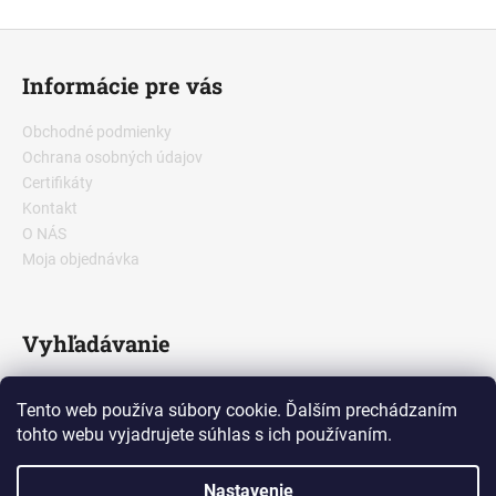
Z
á
Informácie pre vás
p
ä
Obchodné podmienky
t
Ochrana osobných údajov
i
Certifikáty
e
Kontakt
O NÁS
Moja objednávka
Vyhľadávanie
Tento web používa súbory cookie. Ďalším prechádzaním
HĽADAŤ
tohto webu vyjadrujete súhlas s ich používaním.
Nastavenie