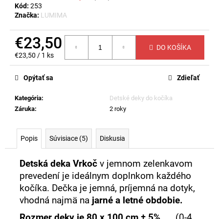
č
Kód:
253
a
Značka:
LUMIMA
m
e
€23,50
DO KOŠÍKA
Jednotková
€23,50 / 1 ks
DETSKÁ
cena:
DEKA
Opýtať sa
Zdieľať
SUNNY
-
BIELA
Kategória
:
Detské deky do kočíka
€23
Záruka
:
2 roky
Popis
Súvisiace (5)
Diskusia
Detská deka Vrkoč
v jemnom zelenkavom
prevedení je ideálnym doplnkom každého
kočíka. Dečka je jemná, príjemná na dotyk,
vhodná najmä na
jarné a letné obdobie.
Rozmer deky je 80 x 100 cm ± 5%.
(0-4