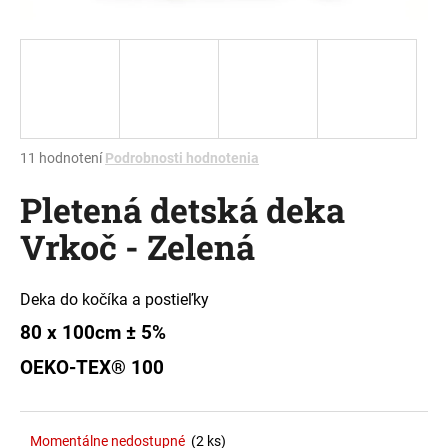
á
j
s
ť
?
Priemerné
11 hodnotení
Podrobnosti hodnotenia
hodnotenie
Pletená detská deka
produktu
je
HĽADAŤ
Vrkoč - Zelená
5,0
z
5
hviezdičiek.
Deka do kočíka a postieľky
O
80 x 100cm ± 5%
d
p
OEKO-TEX® 100
o
r
ú
Momentálne nedostupné
(2 ks)