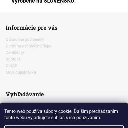
Vyrobené na SLOVENSKU.
Z
á
Informácie pre vás
p
ä
Obchodné podmienky
t
Ochrana osobných údajov
i
Certifikáty
e
Kontakt
O NÁS
Moja objednávka
Vyhľadávanie
Tento web používa súbory cookie. Ďalším prechádzaním
HĽADAŤ
tohto webu vyjadrujete súhlas s ich používaním.