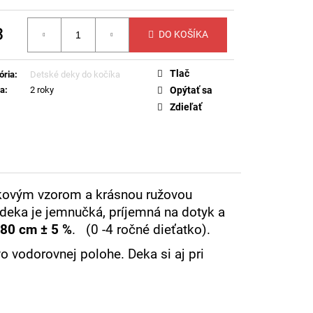
K SUNNY - BIELY
3
DO KOŠÍKA
otková
Tlač
ória
:
Detské deky do kočíka
ka
:
2 roky
Opýtať sa
Zdieľať
čkovým vzorom a krásnou ružovou
 deka je jemnučká, príjemná na dotyk a
 80
cm ± 5 %
. (0 -4 ročné dieťatko).
vo vodorovnej polohe.
Deka si aj pri