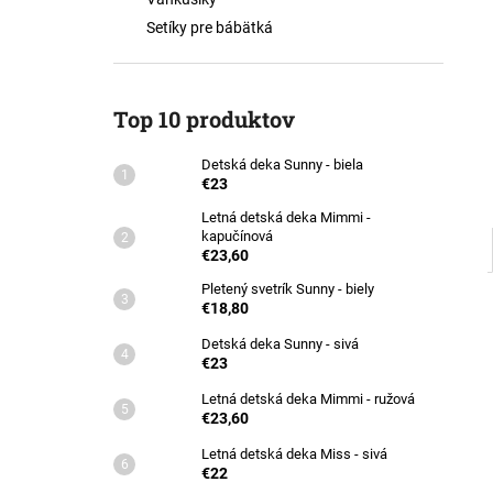
DETSKÁ DEKA SUNNY - BIELA
Setíky pre bábätká
€23
Top 10 produktov
Detská deka Sunny - biela
€23
Letná detská deka Mimmi -
kapučínová
€23,60
Pletený svetrík Sunny - biely
€18,80
Detská deka Sunny - sivá
€23
Letná detská deka Mimmi - ružová
€23,60
Letná detská deka Miss - sivá
€22