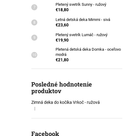
Pletený svetrík Sunny - ružový
€18,80
Letná detská deka Mimmi - sivá
€23,60
Pletený svetrík Lumáč - ružový
€19,90
Pletená detská deka Domka - oceľovo
modrá
€21,80
Posledné hodnotenie
produktov
Zimná deka do kočíka Vrkoč - ružová
|
Hodnotenie produktu je 5 z 5 hviezdičiek.
Facebook