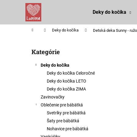
K
Prejsť
na
o
Deky do kočíka
obsah
Späť
Späť
š
do
do
í
Domov
Deky do kočíka
Detská deka Sunny - ruž
k
obchodu
obchodu
B
o
Kategórie
Preskočiť
č
kategórie
n
Deky do kočíka
ý
Deky do kočíka Celoročné
p
Deky do kočíka LETO
a
Deky do kočíka ZIMA
n
Zavinovačky
e
Oblečenie pre bábätká
l
Svetríky pre bábätká
Šaty pre bábätká
Nohavice pre bábätká
Vankúšiky