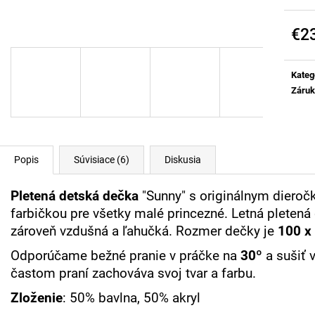
LETNÁ DETSKÁ DEKA MIMMI -
PLETENÝ SVETRÍ
KAPUČÍNOVÁ
€18,80
€2
€23,60
Jedn
cena:
Kateg
Záru
Popis
Súvisiace (6)
Diskusia
Pletená detská dečka
"Sunny" s originálnym diero
farbičkou pre všetky malé princezné. Letná pletená
zároveň vzdušná a ľahučká. Rozmer dečky je
100 x
Odporúčame bežné pranie v práčke na
30º
a sušiť 
častom praní zachováva svoj tvar a farbu.
Zloženie
: 50% bavlna, 50% akryl