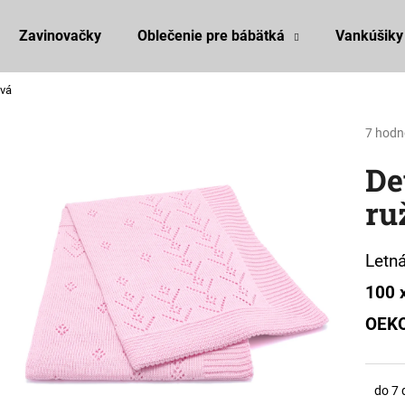
Zavinovačky
Oblečenie pre bábätká
Vankúšiky
ová
Čo potrebujete nájsť?
Prieme
7 hodn
hodnot
De
produk
HĽADAŤ
je
ru
5,0
z
5
Odporúčame
hviezdi
Letn
100 
OEK
do 7 