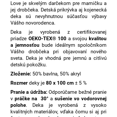
Love je skvelým darčekom pre mamičku a
jej drobčeka. Detská prikrývka aj kojenecká
deka sú nevyhnutnou súčasťou výbavy
Vášho novorodenca.
Deka je vyrobená z certifikovanej
priadze
OEKO-TEX® 100
a svojou
kvalitou
a jemnosťou
bude ideálnym spoločníkom
Vášho drobčeka pri objavovaní nového
sveta. Deka je vhodná pre jemnú a citlivú
detskú pokožku.
Zloženie:
50% bavlna, 50% akryl
Rozmer
deky je
80 x 100 cm
± 5 %
Pranie a údržba:
Odporúčame bežné pranie
v
práčke na
30°
a
sušenie vo vodorovnej
polohe
. Deka je vyrobená z vysoko
kvalitných materiálov, vďaka čomu si aj pri