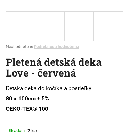
á
j
s
ť
?
Priemerné
Neohodnotené
Podrobnosti hodnotenia
hodnotenie
Pletená detská deka
produktu
je
HĽADAŤ
Love - červená
0,0
z
5
hviezdičiek.
Detská deka do kočíka a postieľky
O
80 x 100cm ± 5%
d
p
OEKO-TEX® 100
o
r
ú
Skladom
(2 ks)