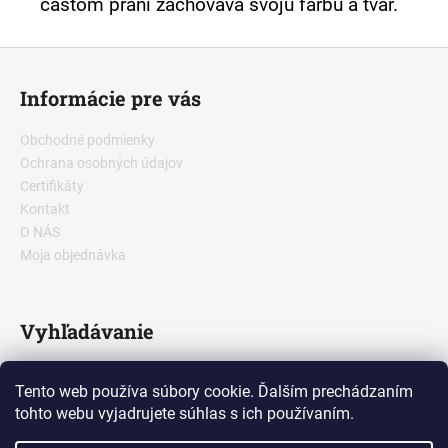
častom praní zachováva svoju farbu a tvar.
Z
á
Informácie pre vás
p
ä
Obchodné podmienky
t
Ochrana osobných údajov
i
Certifikáty
e
Kontakt
O NÁS
Moja objednávka
Vyhľadávanie
Tento web používa súbory cookie. Ďalším prechádzaním
HĽADAŤ
tohto webu vyjadrujete súhlas s ich používaním.