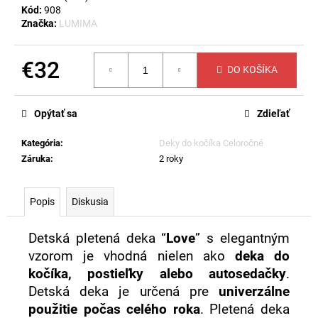
č
Kód:
908
a
Značka:
LUMIMA
m
e
€32
DO KOŠÍKA
Jednotková
LETNÁ
cena:
DETSKÁ
Opýtať sa
Zdieľať
DEKA
MIMMI
-
Kategória
:
Deky do kočíka Celoročné
KAPUČÍNOVÁ
Záruka
:
2 roky
€23,60
Popis
Diskusia
Detská pletená deka “
Love
” s elegantným
vzorom je vhodná nielen ako
deka do
kočíka, postieľky alebo autosedačky
.
Detská deka je určená pre
univerzálne
použitie počas celého roka
. Pletená deka